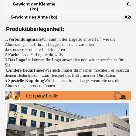
Gewicht der Klemme
C15:
(kg)
Gewicht des Arms (kg)
A200:
Produktüberlegenheit:
1.
Verbindungsmaße
Wir sind in der Lage zu entwerfen, wie die 
Abmessungen auf Ihrem Bagger, um sicherzustellen
dass unsere Produkte funktionieren.
2.
Farbe
- Jede Farbe, die du willst.
3.
Das Logo
Sie können Ihr Logo auswählen und wir entwerfen es für 
Sie.
4.
Andere Bedürfnisse
Was auch immer du machen möchtest, es passt zu 
deinen Bedürfnissen, zum Beispiel das Entfernen der Ohrplatten.
5.
Spezielle Kupplung
Wir sind auch in der Lage, wenn Sie uns die 
Abmessungen senden können.