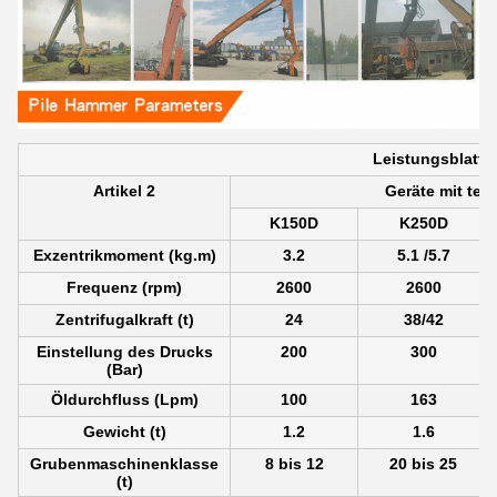
Leistungsblatt
Artikel 2
Geräte mit tec
K150D
K250D
Exzentrikmoment (kg.m)
3.2
5.1 /5.7
Frequenz (rpm)
2600
2600
Zentrifugalkraft (t)
24
38/42
Einstellung des Drucks
200
300
(Bar)
Öldurchfluss (Lpm)
100
163
Gewicht (t)
1.2
1.6
Grubenmaschinenklasse
8 bis 12
20 bis 25
(t)