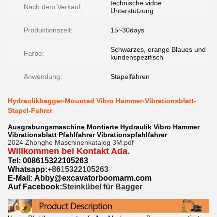
technische vidoe
Nach dem Verkauf:
Unterstützung
Produktionszeit:
15~30days
Schwarzes, orange Blaues und
Farbe:
kundenspezifisch
Anwendung:
Stapelfahren
Hydraulikbagger-Mounted Vibro Hammer-Vibrationsblatt-
Stapel-Fahrer
Ausgrabungsmaschine Montierte Hydraulik Vibro Hammer
Vibrationsblatt Pfahlfahrer Vibrationspfahlfahrer
2024 Zhonghe Maschinenkatalog 3M.pdf
Willkommen bei Kontakt Ada.
Tel: 0086
15322105263
Whatsapp:
+86
1
5322105263
E-Mail:
Abby@excavatorboomarm.com
Auf Facebook:
Steinkübel für Bagger