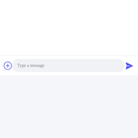
Photo
Video Call
Audio Call