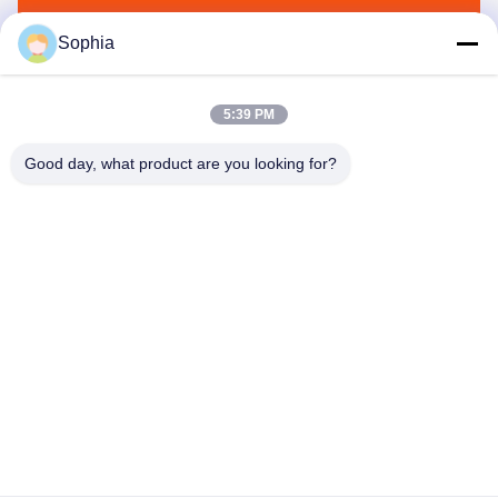
Senden Sie
Sophia
5:39 PM
Good day, what product are you looking for?
Kaiping Zhonghe Machinery Manufacturing
Co., Ltd
sophia@excavatorboomarm.com
86--18127591702
Neuer Bezirk Cuishanhu, Kaiping-Stadt, Jiangmen-Stadt,
Provinz Guangdong, China
Gute Qualität Chinas Bagger Steineimer Lieferant.