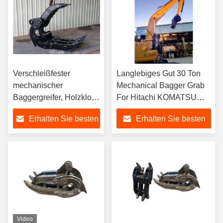
Verschleißfester
Langlebiges Gut 30 Ton
mechanischer
Mechanical Bagger Grab
Baggergreifer, Holzklotz
For Hitachi KOMATSU
halten sich für
Sany
Erhalten Sie besten
Erhalten Sie besten
Forstmaschinen fest
Preis
Preis
Video