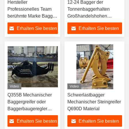
Hersteller
12-24 Bagger der
Professionelles Team
Tonnenbaggerhalten
berühmte Marke Bagger
Großhandelshohen
mechanischer Greifer für
qualität Holz festhalten
Erhalten Sie besten
Erhalten Sie besten
Sanny Hitachi Komatsu
hydraulisches sich
PC Etc
festhalten fest
Preis
Preis
Video
Video
Q355B Mechanischer
Schwerlastbagger
Baggergreifer oder
Mechanischer Steingreifer
Baggerbaugeregler
Q690D Material
Q355B/Q690D
Erhalten Sie besten
Erhalten Sie besten