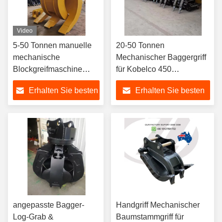
Video
5-50 Tonnen manuelle
20-50 Tonnen
mechanische
Mechanischer Baggergriff
Blockgreifmaschine
für Kobelco 450
Grappler für Holz,
Komatsu200 1200-3200
Erhalten Sie besten
Erhalten Sie besten
Felsen, Stein und Abriss
kg
Preis
Preis
angepasste Bagger-
Handgriff Mechanischer
Log-Grab &
Baumstammgriff für