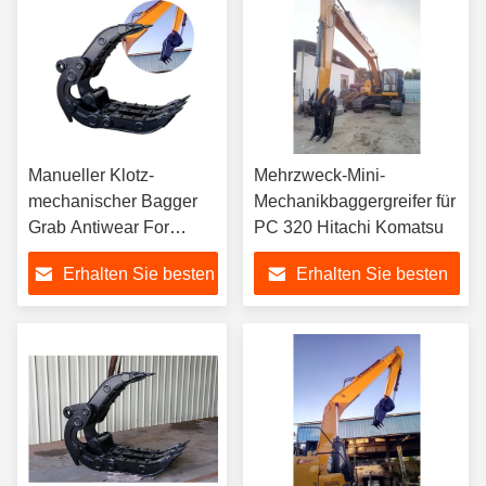
Manueller Klotz-
Mehrzweck-Mini-
mechanischer Bagger
Mechanikbaggergreifer für
Grab Antiwear For
PC 320 Hitachi Komatsu
Hitachi KOMATSU Sany
Erhalten Sie besten
Erhalten Sie besten
Preis
Preis