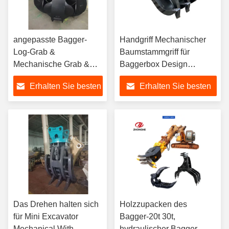
angepasste Bagger-
Handgriff Mechanischer
Log-Grab &
Baumstammgriff für
Mechanische Grab &
Baggerbox Design
Orange Peel-Grab
Australien Griff für
Erhalten Sie besten
Erhalten Sie besten
Felsstein und Abbruch
Preis
Preis
Das Drehen halten sich
Holzzupacken des
für Mini Excavator
Bagger-20t 30t,
Mechanical With
hydraulischer Bagger-