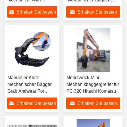
Grapple sah fest
Felsen halten sich für Bau
Erhalten Sie besten
Erhalten Sie besten
fest
Preis
Preis
Manueller Klotz-
Mehrzweck-Mini-
mechanischer Bagger
Mechanikbaggergreifer für
Grab Antiwear For
PC 320 Hitachi Komatsu
Hitachi KOMATSU Sany
Erhalten Sie besten
Erhalten Sie besten
Preis
Preis