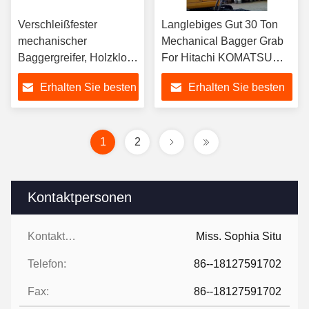
Verschleißfester
Langlebiges Gut 30 Ton
mechanischer
Mechanical Bagger Grab
Baggergreifer, Holzklotz
For Hitachi KOMATSU
halten sich für
Sany
Erhalten Sie besten
Erhalten Sie besten
Forstmaschinen fest
Preis
Preis
1
2
Kontaktpersonen
Kontaktpersonen:
Miss. Sophia Situ
Telefon:
86--18127591702
Fax:
86--18127591702