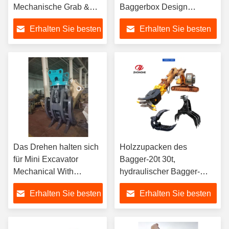
Mechanische Grab &
Baggerbox Design
Orange Peel-Grab
Australien Griff für
Erhalten Sie besten
Erhalten Sie besten
Felsstein und Abbruch
Preis
Preis
Das Drehen halten sich
Holzzupacken des
für Mini Excavator
Bagger-20t 30t,
Mechanical With
hydraulischer Bagger-
Grapple sah fest
Felsen halten sich für Bau
Erhalten Sie besten
Erhalten Sie besten
fest
Preis
Preis