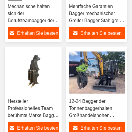
Mechanische halten
Mehrfache Garantien
sich der
Bagger mechanischer
Berufsteambagger der
Greifer Bagger Stahlgreifer
Zubehörhohen qualität
für ZX250, PC300 PC
Erhalten Sie besten
Erhalten Sie besten
für Minibagger fest
Sanny Hitachi Komatsu
usw.
Preis
Preis
Hersteller
12-24 Bagger der
Professionelles Team
Tonnenbaggerhalten
berühmte Marke Bagger
Großhandelshohen
mechanischer Greifer für
qualität Holz festhalten
Erhalten Sie besten
Erhalten Sie besten
Sanny Hitachi Komatsu
hydraulisches sich