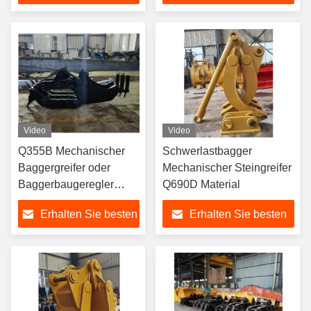
PC Etc
festhalten fest
Preis
Preis
Video
Video
Q355B Mechanischer
Schwerlastbagger
Baggergreifer oder
Mechanischer Steingreifer
Baggerbaugeregler
Q690D Material
Q355B/Q690D
Erhalten Sie besten
Erhalten Sie besten
Preis
Preis