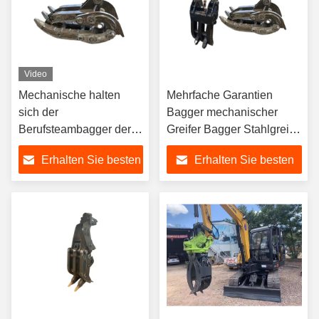
Video
Mechanische halten
Mehrfache Garantien
sich der
Bagger mechanischer
Berufsteambagger der
Greifer Bagger Stahlgreifer
Zubehörhohen qualität
für ZX250, PC300 PC
Erhalten Sie besten
Erhalten Sie besten
für Minibagger fest
Sanny Hitachi Komatsu
usw.
Preis
Preis