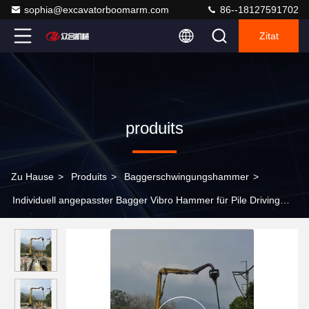
sophia@excavatorboomarm.com
86--18127591702
Zitat
produits
Zu Hause
>
Produits
>
Baggerschwingungshammer
>
Individuell angepasster Bagger Vibro Hammer für Pile Driving
Bau Bagger Boom Arm erhältlich