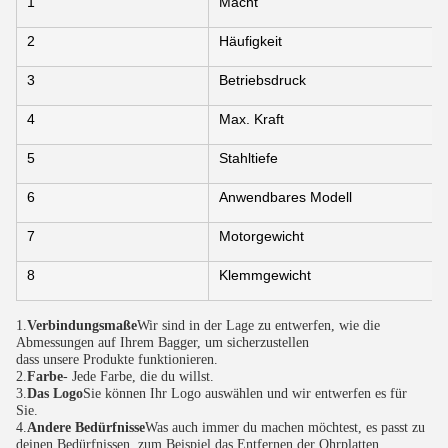
1
Macht
2
Häufigkeit
3
Betriebsdruck
4
Max. Kraft
5
Stahltiefe
6
Anwendbares Modell
7
Motorgewicht
8
Klemmgewicht
1.
Verbindungsmaße
Wir sind in der Lage zu entwerfen, wie die 
Abmessungen auf Ihrem Bagger, um sicherzustellen
dass unsere Produkte funktionieren.
2.
Farbe
- Jede Farbe, die du willst.
3.
Das Logo
Sie können Ihr Logo auswählen und wir entwerfen es für 
Sie.
4.
Andere Bedürfnisse
Was auch immer du machen möchtest, es passt zu 
deinen Bedürfnissen, zum Beispiel das Entfernen der Ohrplatten.