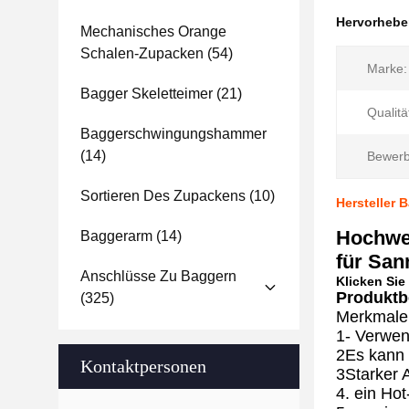
Hervorheb
Mechanisches Orange
Schalen-Zupacken
(54)
Marke:
Bagger Skeletteimer
(21)
Qualitä
Baggerschwingungshammer
(14)
Bewerb
Sortieren Des Zupackens
(10)
Hersteller
Hochwer
Baggerarm
(14)
für San
Anschlüsse Zu Baggern
Klicken Sie
Produktb
(325)
Merkmale 
1- Verwen
2Es kann 
Kontaktpersonen
3Starker 
4. ein Ho