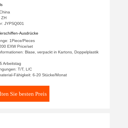
r Minibagger
ls
 China
 ZH
r: JYPSQ001
erschiffen-Ausdrücke
enge: 1Piece/Pieces
200 EXW Price/set
formationen: Blase, verpackt in Kartons, Doppelplastik
25 Arbeitstag
ngungen: T/T, L/C
terial-Fähigkeit: 6-20 Stücke/Monat
lten Sie besten Preis