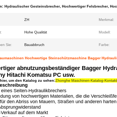
en:
Hydraulischer Gesteinsbrecher
,
Hochwertiger Felsbrecher
,
Hoc
ZH
Merkmal:
t:
Hohe Qualität
Modell:
en Sie:
Bauabbruch
Farbe:
 Baumaschinen Hochwertige Steinschützmaschine Bagger Hydrauli
tiger abnutzungsbeständiger Bagger Hydra
ny Hitachi Komatsu PC usw.
 hier, um den Katalog zu sehen:
Zhonghe Maschinen-Katalog-Kontakt Ve
eschreibung
eines Seiten-Hydraulikbrechers
dung von hochwertigen Materialien, die die Verschleißfe
für den Abriss von Mauern, Straßen und anderen harte
Absprungwiderstand
t-Verkauf auf dem Markt