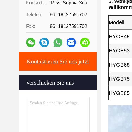
5. wenige
Kontaktpersonen:
Miss. Sophia Situ
Willkomm
Telefon:
86--18127591702
Modell
Fax:
86--18127591702
HYGB45
HYGB53
Kontaktieren Sie uns jetzt
HYGB68
HYGB75
Verschicken Sie uns
HYGB85