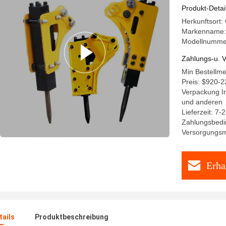
Bagger fü
Produkt-Detai
Herkunftsort:
Markenname:
Modellnumme
Zahlungs-u. V
Min Bestellm
Preis: $920-2
Verpackung In
und anderen
Lieferzeit: 7-
Zahlungsbedi
Versorgungsma
Erha
ails
Produktbeschreibung