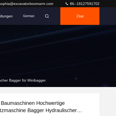
sophia@excavatorboomarm.com
86--18127591702
altungen
Zitat
German
scher Bagger für Minibagger
r Baumaschinen Hochwertige
tzmaschine Bagger Hydraulischer