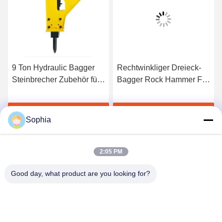
9 Ton Hydraulic Bagger
Rechtwinkliger Dreieck-
Steinbrecher Zubehör für
Bagger Rock Hammer For
PC60 EX60 PC308
3 Ton Mini Bagger
s
Erhalten Sie besten Preis
Erhalten Sie besten Preis
Sophia
2:05 PM
Good day, what product are you looking for?
Kaiping Zhonghe Machinery Manufacturing
Co., Ltd
sophia@excavatorboomarm.com