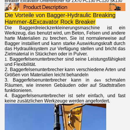
Breaker Excavator-Unterbrecher für ZX70 PC130 PC120 SK130
Die Vorteile von Bagger-Hydraulic Breaking
Hammer-&Excavator Rock Breaker
Die Baggerdreieckzerkleinerungsmaschine ist ein
Werkzeug, das benutzt wird, um Beton, Felsen und andere
harte Materialien zu brechen. Sie ist normalerweise auf
Bagger installiert und kann starke Auswirkungskraft durch
das Hydrauliksystem zur Verfügung stellen und bricht das
Zielmaterial in Stückchen oder in Pulver.
Baggerfelsenunterbrecher sind seine Leistungsfähigkeit
1.
und Flexibilität.
2.
Baggerfelsenunterbrecher
kann verschiedene Arten und
Größen von Materialien leicht behandeln
3.
Baggerfelsenunterbrecher
kann in
schmalen
den
Räumen, wie inneren Gebäuden oder auf Stadtstraßen
funktionieren.
4.
Baggerfelsenunterbrecher
ist sehr einfach, und fast
keine zusätzlichen Werkzeuge werden angefordert.