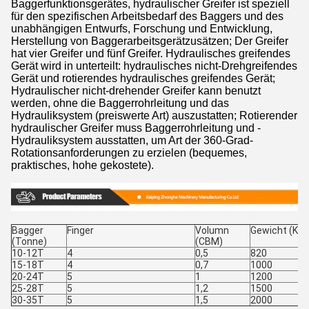
Baggerfunktionsgerätes, hydraulischer Greifer ist speziell
für den spezifischen Arbeitsbedarf des Baggers und des
unabhängigen Entwurfs, Forschung und Entwicklung,
Herstellung von Baggerarbeitsgerätzusätzen; Der Greifer
hat vier Greifer und fünf Greifer. Hydraulisches greifendes
Gerät wird in unterteilt: hydraulisches nicht-Drehgreifendes
Gerät und rotierendes hydraulisches greifendes Gerät;
Hydraulischer nicht-drehender Greifer kann benutzt
werden, ohne die Baggerrohrleitung und das
Hydrauliksystem (preiswerte Art) auszustatten; Rotierender
hydraulischer Greifer muss Baggerrohrleitung und -
Hydrauliksystem ausstatten, um Art der 360-Grad-
Rotationsanforderungen zu erzielen (bequemes,
praktisches, hohe gekostete).
Bagger
Finger
Volumn
Gewicht (Ki
(Tonne)
(CBM)
10-12T
4
0,5
820
15-18T
4
0,7
1000
20-24T
5
1
1200
25-28T
5
1,2
1500
30-35T
5
1,5
2000