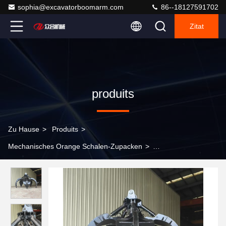
sophia@excavatorboomarm.com
86--18127591702
Zitat
produits
Zu Hause
>
Produits
>
Mechanisches Orange Schalen-Zupacken
>
Kundengebundenes mechanisches orange Schalen-Zupacken,
hydraulisches Schrott-Zupacken mit 0,5 CBM 0,7 CBM