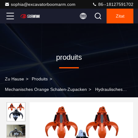
sophia@excavatorboomarm.com
86--18127591702
Zitat
produits
Zu Hause
>
Produits
>
Mechanisches Orange Schalen-Zupacken
>
Hydraulisches
elektrisches mechanisches orange Schalen-Zupacken 360 Grad-
Rotation für Abfall-Schrotte