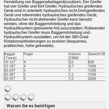
Herstellung von Baggerarbeitsgerätzusätzen; Der Greifer
hat vier Greifer und fünf Greifer. Hydraulisches greifendes
Gerät wird in unterteilt: hydraulisches nicht-Drehgreifendes
Gerät und rotierendes hydraulisches greifendes Gerät;
Hydraulischer nicht-drehender Greifer kann benutzt
werden, ohne die Baggerrohrleitung und das
Hydrauliksystem (preiswerte Art) auszustatten; Rotierender
hydraulischer Greifer muss Baggerrohrleitung und -
Hydrauliksystem ausstatten, um Art der 360-Grad-
Rotationsanforderungen zu erzielen (bequemes,
praktisches, hohe gekostete).
Bagger
Finger
Volumn
Gewicht (Ki
(Tonne)
(CBM)
10-12T
4
0,5
820
15-18T
4
0,7
1000
20-24T
5
1
1200
25-28T
5
1,2
1500
30-35T
5
1,5
2000
Warum Sie es benötigen