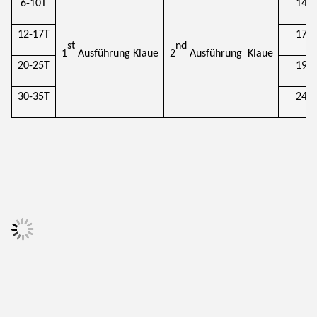
6-10T
145
12-17T
170
st
nd
1
Ausführung
Klaue
2
Ausführung
Klaue
20-25T
195
30-35T
240