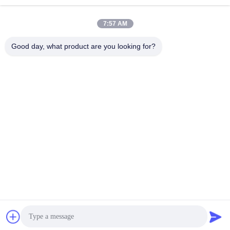
7:57 AM
Good day, what product are you looking for?
Kaiping Zhonghe Machinery Manufacturing
Co., Ltd
sophia@excavatorboomarm.com
86--18127591702
Neuer Bezirk Cuishanhu, Kaiping-Stadt, Jiangmen-Stadt,
Provinz Guangdong, China
Gute Qualität Chinas Bagger Steineimer Lieferant.
Copyright-© 2023-2026 excavatorrockbuckets.com . Alle
Rechte vorbehalten.