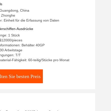
ls
: Guangdong, China
 Zhonghe
 Einheit für die Erfassung von Daten
erschiffen-Ausdrücke
nge: 1 Stück
-$12000/pieces
nformationen: Behälter 40GP
-30 Arbeitstage
ngungen: T/T
terial-Fähigkeit: 60-teilig/Stücke pro Monat
lten Sie besten Preis