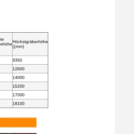
te
Höchstgräberhöhe
dehöhe
((mm)
9350
0
12600
0
14000
0
15200
0
17000
0
18100