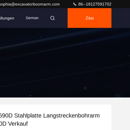
sophia@excavatorboomarm.com
86--18127591702
altungen
Zitat
German
90D Stahlplatte Langstreckenbohrarm
0D Verkauf