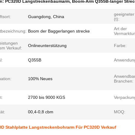
en:
PC320D Langstreckenbaumarm
,
Boom-Arm Q355B-langer Strec
geeigneter
tsort:
Guangdong, China
(t):
Art der
tbezeichnung:
Boom der Baggerlangen strecke
Vermarktu
eistungen
Onlineunterstützung
Farbe:
em Verkauf:
l:
Q355B
Anwendun
Anwendba
uation:
100% Neues
Branchen:
t:
2700 bis 9000 KGS
Verpackun
ät:
00,4-0,8 cbm
MOQ:
D Stahlplatte Langstreckenbohrarm Für PC320D Verkauf