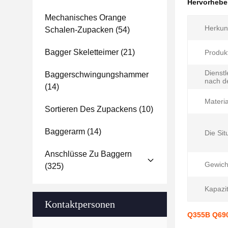
Hervorheb
Mechanisches Orange
Herkunf
Schalen-Zupacken
(54)
Bagger Skeletteimer
(21)
Produk
Dienstl
Baggerschwingungshammer
nach d
(14)
Materia
Sortieren Des Zupackens
(10)
Baggerarm
(14)
Die Sit
Anschlüsse Zu Baggern
Gewich
(325)
Kapazit
Kontaktpersonen
Q355B Q690