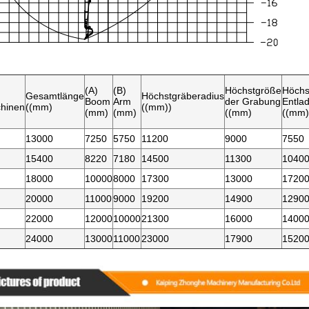
(A)
(B)
Höchstgröße
Höchs
Gesamtlänge
Höchstgräberadius
Boom
Arm
der Grabung
Entla
hinen
((mm)
((mm))
(mm)
(mm)
((mm)
((mm)
13000
7250
5750
11200
9000
7550
15400
8220
7180
14500
11300
1040
18000
10000
8000
17300
13000
1720
20000
11000
9000
19200
14900
1290
22000
12000
10000
21300
16000
1400
24000
13000
11000
23000
17900
1520