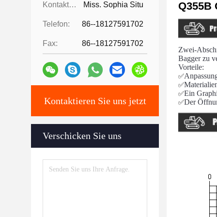
Q355B Q
Kontaktpersonen:
Miss. Sophia Situ
Telefon:
86--18127591702
Fax:
86--18127591702
Zwei-Abschni
Bagger zu ve
Vorteile:
Anpassung
✅
Materiali
✅
Ein Graphi
✅
Kontaktieren Sie uns jetzt
Der Öffnu
✅
Verschicken Sie uns