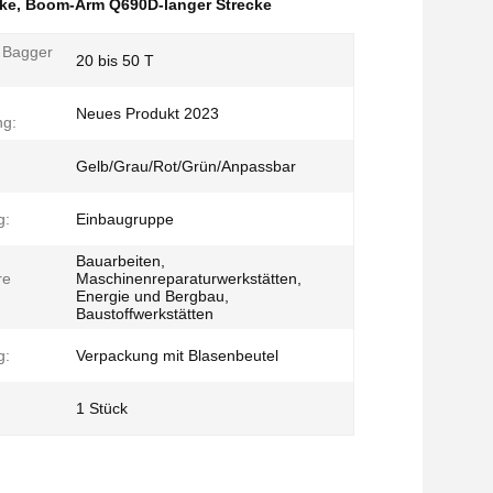
ke
,
Boom-Arm Q690D-langer Strecke
 Bagger
20 bis 50 T
Neues Produkt 2023
ng:
Gelb/Grau/Rot/Grün/Anpassbar
g:
Einbaugruppe
Bauarbeiten,
re
Maschinenreparaturwerkstätten,
Energie und Bergbau,
Baustoffwerkstätten
g:
Verpackung mit Blasenbeutel
1 Stück