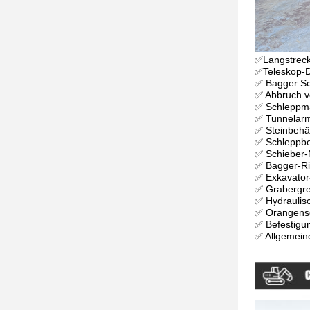
✅Langstrec
✅Teleskop-
✅ Bagger S
✅ Abbruch 
✅ Schleppma
✅ Tunnelarm
✅ Steinbehäl
✅ Schleppbe
✅ Schieber-
✅ Bagger-Ri
✅ Exkavator
✅ Grabergre
✅ Hydraulisc
✅ Orangensc
✅ Befestigu
✅ Allgemein