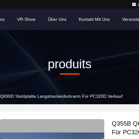
eos
VR-Show
Über Uns
Kontakt Mit Uns
Veranst
produits
Q690D Stahlplatte Langstreckenbohrarm Für PC320D Verkauf
Q355B Q6
Für PC32