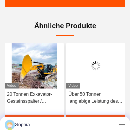
Ähnliche Produkte
Video
Video
20 Tonnen Exkavator-
Über 50 Tonnen
Gesteinsspalter /
langlebige Leistung des
Exkavator-Ripper-Arm für
Bagger-Ripperarms
Bergbauprojekte
s
Erhalten Sie besten Preis
Erhalten Sie besten Preis
Sophia