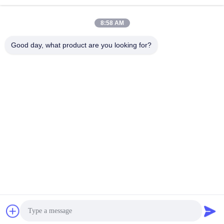
8:58 AM
Good day, what product are you looking for?
Kaiping Zhonghe Machinery Manufacturing
Co., Ltd
sophia@excavatorboomarm.com
86--18127591702
Neuer Bezirk Cuishanhu, Kaiping-Stadt, Jiangmen-Stadt,
Provinz Guangdong, China
Gute Qualität Chinas Bagger Steineimer Lieferant.
Copyright-© 2023-2026 excavatorrockbuckets.com . Alle
Rechte vorbehalten.