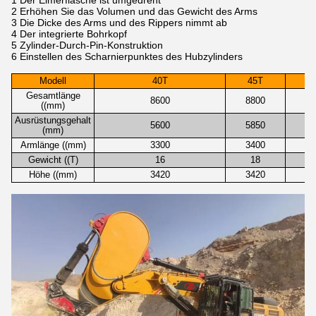
1 Der Eimerflasche ist umgedreht
2 Erhöhen Sie das Volumen und das Gewicht des Arms
3 Die Dicke des Arms und des Rippers nimmt ab
4 Der integrierte Bohrkopf
5 Zylinder-Durch-Pin-Konstruktion
6 Einstellen des Scharnierpunktes des Hubzylinders
Modell
40T
45T
Gesamtlänge
8600
8800
((mm)
Ausrüstungsgehalt
5600
5850
(mm)
Armlänge ((mm)
3300
3400
Gewicht ((T)
16
18
Höhe ((mm)
3420
3420