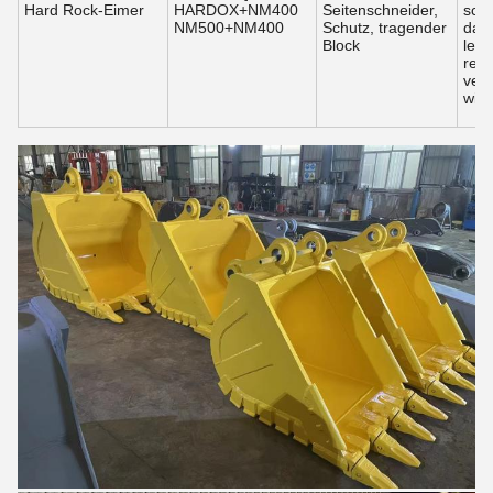
Hard Rock-Eimer
HARDOX+NM400
Seitenschneider,
schü
NM500+NM400
Schutz, tragender
dami
Block
leis
reib
ver
wid