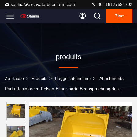
sophia@excavatorboomarm.com
86--18127591702
Zitat
produits
Zu Hause
>
Produits
>
Bagger Steineimer
>
Attachments
Parts Resinforced-Felsen-Eimer-harte Beanspruchung des
Bagger-20T