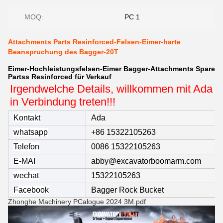
MOQ:
PC 1
Attachments Parts Resinforced-Felsen-Eimer-harte
Beanspruchung des Bagger-20T
Eimer-Hochleistungsfelsen-Eimer Bagger-Attachments Spare
Partss Resinforced für Verkauf
Irgendwelche Details, willkommen mit Ada
in Verbindung treten!!!
Kontakt
Ada
whatsapp
+86 15322105263
Telefon
0086 15322105263
E-MAI
abby@excavatorboomarm.com
wechat
15322105263
Facebook
Bagger Rock Bucket
Zhonghe Machinery PCalogue 2024 3M.pdf