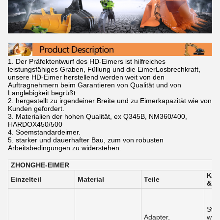
1. Der Präfektentwurf des HD-Eimers ist hilfreiches
leistungsfähiges Graben, Füllung und die EimerLosbrechkraft,
unsere HD-Eimer herstellend werden weit von den
Auftragnehmern beim Garantieren von Qualität und von
Langlebigkeit begrüßt.
2. hergestellt zu irgendeiner Breite und zu Eimerkapazität wie von
Kunden gefordert.
3. Materialien der hohen Qualität, ex Q345B, NM360/400,
HARDOX450/500
4. Soemstandardeimer.
5. starker und dauerhafter Bau, zum von robusten
Arbeitsbedingungen zu widerstehen.
ZHONGHE-EIMER
Kon
Einzelteil
Material
Teile
&Ca
Stan
Adapter,
wie 