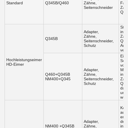
Standard
Q345B/Q460
Zähne,
Fabr
Seitenschneider
Zah
Qual
Stär
Adapter,
inlä
Zähne,
Zah
Q345B
Seitenschneider,
Qual
Schutz
Anw
ver
Einb
Hochleistungseimer
Seit
HD-Eimer
vom
Adapter,
Mat
Q460+Q345B
Zähne,
inlä
NM400+Q345
Seitenschneider,
Zah
Schutz
Qual
dami
und
wid
Kons
auf 
erhö
Adapter,
der 
NM400 +Q345B
Zähne,
inst