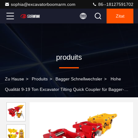
sophia@excavatorboomarm.com
86--18127591702
Zitat
produits
Zu Hause
>
Produits
>
Bagger Schnellwechsler
>
Hohe
Qualität 9-19 Ton Excavator Tilting Quick Coupler für Bagger-
Doosan Carter Soem-ODM