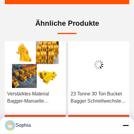
Ähnliche Produkte
Verstärktes Material
23 Tonne 30 Ton Bucket
Bagger-Manuelle
Bagger Schnellwechsler
Schnellkupplungen
Antiverschleiß mit Stiften
Q345B Q35B
s
Erhalten Sie besten Preis
Erhalten Sie besten Preis
Sophia