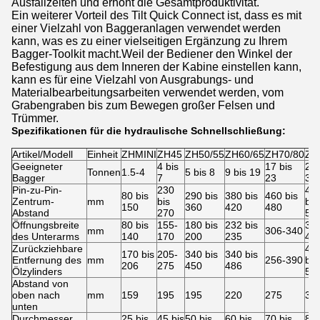
Ausfallzeiten und erhöht die Gesamtproduktivität.
Ein weiterer Vorteil des Tilt Quick Connect ist, dass es mit
einer Vielzahl von Baggeranlagen verwendet werden
kann, was es zu einer vielseitigen Ergänzung zu Ihrem
Bagger-Toolkit macht.Weil der Bediener den Winkel der
Befestigung aus dem Inneren der Kabine einstellen kann,
kann es für eine Vielzahl von Ausgrabungs- und
Materialbearbeitungsarbeiten verwendet werden, vom
Grabengraben bis zum Bewegen großer Felsen und
Trümmer.
Spezifikationen für die hydraulische Schnellschließung:
Artikel/Modell
Einheit
ZHMINI
ZH45
ZH50/55
ZH60/65
ZH70/80
ZH
Geeigneter
4 bis
17 bis
23 
Tonnen
1.5-4
5 bis 8
9 bis 19
Bagger
7
23
30
Pin-zu-Pin-
230
47
80 bis
290 bis
380 bis
460 bis
Zentrum-
mm
bis
bis
150
360
420
480
Abstand
270
54
Öffnungsbreite
80 bis
155-
180 bis
232 bis
37
mm
306-340
des Unterarms
140
170
200
235
41
Zurückziehbare
41
170 bis
205-
340 bis
340 bis
Entfernung des
mm
256-390
bis
206
275
450
486
Ölzylinders
59
Abstand von
oben nach
mm
159
195
195
220
275
30
unten
Durchmesser
25 bis
45 bis
50 bis
60 bis
70 bis
80 