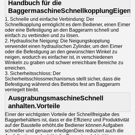
Handbuch für die
Baggermaschine
Schnellkopplung
Eigens
1. Schnelle und einfache Verbindung: Der
Schnellkopplung ermöglicht es dem Bediener, einen Eimer
oder eine Befestigung an den Baggerarm schnell und
einfach zu verbinden und zu lösen.
2. Hydraulische Neigung: Die Neigungskopplung
verwendet einen hydraulischen Zylinder, um den Eimer
oder die Befestigung an den gewünschten Winkel zu
neigen, wodurch es einfacher ist, in verschiedenen
Winkeln zu graben und schwer erreichbare Bereiche zu
erreichen.
3. Sicherheitsschloss: Der
Sicherheitsschlossmechanismus stellt sicher, dass die
Befestigung während des Betriebs fest am Baggerarm
verriegelt bleibt.
Ausgrabungsmaschine
Schnell
anhalten.
Vorteile
Einer der wichtigsten Vorteile der Schnellfreigabe des
Baggerbehälters ist, dass er die Effizienz und Produktivität
auf der Baustelle erhöht.die Bediener können Aufgaben
schneller und genauer erledigenDies reduziert auch die