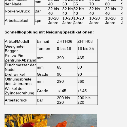
mm
der Nadel
40
50
55
70
80
90
32 bis
32 bis
32 bis
32 bis
32 bis
32 
Norken-Druck
Bar
40
40
40
40
40
40
10-20
10-20
10-20
10-20
10-20
10
Arbeitsablauf
Lpm
Jahre
Jahre
Jahre
Jahre
Jahre
Ja
Schnellkopplung mit Neigung
Spezifikationen:
Artikel/Modell
Einheit
ZHTH06
ZHTH08
Geeigneter
Tonnen
9 bis 18
16 bis 25
Bagger
Pin-zu-Pin-
mm
390
465
Zentrum-Abstand
Durchmesser der
mm
65
80
Nadel
Drehwinkel
Grade
90
90
Öffnungsbreite
mm
290
360
des Unterarms
Winkel der
Grade
+/-45
+/-45
Zylinderdrehung
200 bis
200 bis
Arbeitsdruck
Bar
220
220