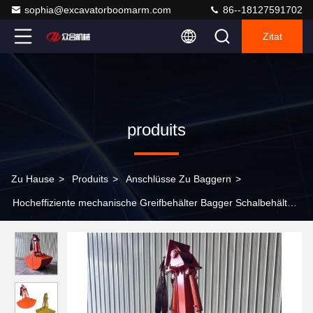
sophia@excavatorboomarm.com
86--18127591702
Zitat
produits
Zu Hause
>
Produits
>
Anschlüsse Zu Baggern
>
Hocheffiziente mechanische Greifbehälter Bagger Schalbehälter
10-22 Tonnen für ZX110 PC100 ZX200 PC220