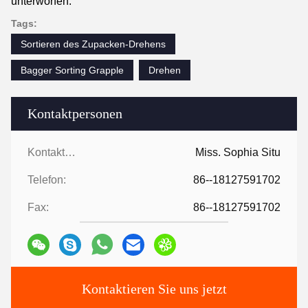
unterworfen.
Tags:
Sortieren des Zupacken-Drehens
Bagger Sorting Grapple
Drehen
Kontaktpersonen
Kontaktpersonen:
Miss. Sophia Situ
Telefon:
86--18127591702
Fax:
86--18127591702
Kontaktieren Sie uns jetzt