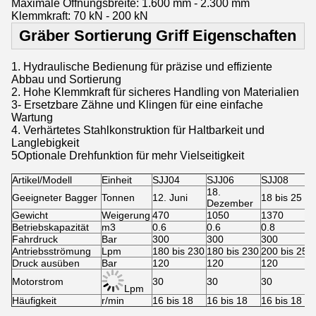
Maximale Öffnungsbreite: 1.600 mm - 2.300 mm
Klemmkraft: 70 kN - 200 kN
Gräber Sortierung Griff Eigenschaften
1. Hydraulische Bedienung für präzise und effiziente
Abbau und Sortierung
2. Hohe Klemmkraft für sicheres Handling von Materialien
3- Ersetzbare Zähne und Klingen für eine einfache
Wartung
4. Verhärtetes Stahlkonstruktion für Haltbarkeit und
Langlebigkeit
5Optionale Drehfunktion für mehr Vielseitigkeit
Artikel/Modell
Einheit
SJJ04
SJJ06
SJJ08
18.
Geeigneter Bagger
Tonnen
12. Juni
18 bis 25
Dezember
Gewicht
Weigerung
470
1050
1370
Betriebskapazität
m3
0.6
0.6
0.8
Fahrdruck
Bar
300
300
300
Antriebsströmung
Lpm
180 bis 230
180 bis 230
200 bis 250
Druck ausüben
Bar
120
120
120
Motorstrom
30
30
30
Lpm
Häufigkeit
r/min
16 bis 18
16 bis 18
16 bis 18