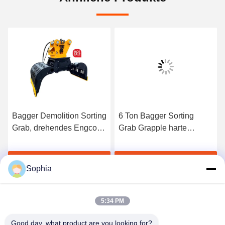
Bagger Demolition Sorting
6 Ton Bagger Sorting
Grab, drehendes Engcon,
Grab Grapple harte
das Eimer sortiert
Beanspruchung für
materiellen Lenker
s
Erhalten Sie besten Preis
Erhalten Sie besten Preis
Sophia
5:34 PM
Good day, what product are you looking for?