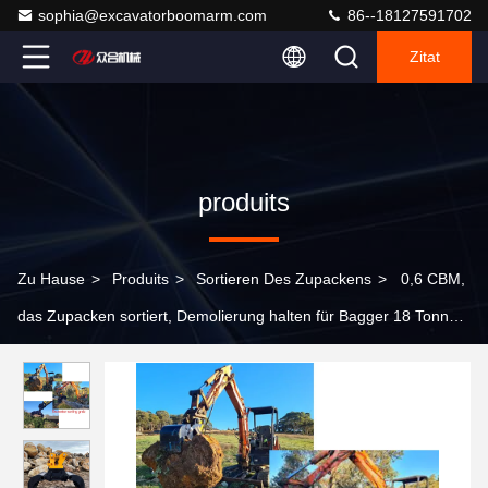
sophia@excavatorboomarm.com
86--18127591702
Zitat
produits
Zu Hause
>
Produits
>
Sortieren Des Zupackens
>
0,6 CBM,
das Zupacken sortiert, Demolierung halten für Bagger 18 Tonne
fest