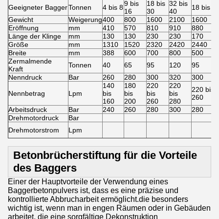
9 bis
18 bis
32 bis
Geeigneter Bagger
Tonnen
4 bis 8
18 bis 3
16
30
40
Gewicht
Weigerung
400
800
1600
2100
1600
Eröffnung
mm
410
570
810
910
880
Länge der Klinge
mm
130
130
230
230
170
Größe
mm
1310
1520
2320
2420
2440
Breite
mm
388
600
700
800
500
Zermalmende
Tonnen
40
65
95
120
95
Kraft
Nenndruck
Bar
260
280
300
320
300
140
180
220
220
220 bis
Nennbetrag
Lpm
bis
bis
bis
bis
260
160
200
260
280
Arbeitsdruck
Bar
240
260
280
300
280
Drehmotordruck
Bar
Drehmotorstrom
Lpm
Betonbrücherstiftung für die Vorteile
des Baggers
Einer der Hauptvorteile der Verwendung eines
Baggerbetonpulvers ist, dass es eine präzise und
kontrollierte Abbrucharbeit ermöglicht.die besonders
wichtig ist, wenn man in engen Räumen oder in Gebäuden
arbeitet, die eine sorgfältige Dekonstruktion