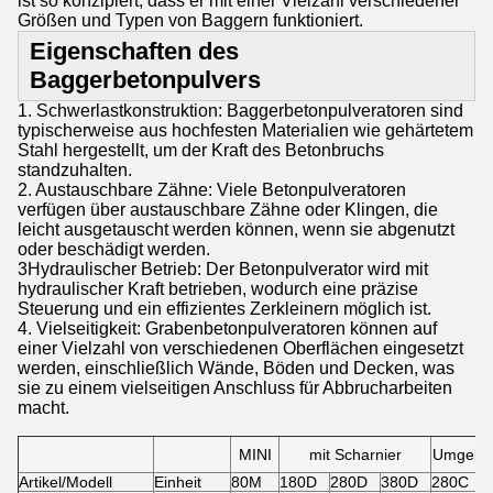
ist so konzipiert, dass er mit einer Vielzahl verschiedener
Größen und Typen von Baggern funktioniert.
Eigenschaften des
Baggerbetonpulvers
1. Schwerlastkonstruktion: Baggerbetonpulveratoren sind
typischerweise aus hochfesten Materialien wie gehärtetem
Stahl hergestellt, um der Kraft des Betonbruchs
standzuhalten.
2. Austauschbare Zähne: Viele Betonpulveratoren
verfügen über austauschbare Zähne oder Klingen, die
leicht ausgetauscht werden können, wenn sie abgenutzt
oder beschädigt werden.
3Hydraulischer Betrieb: Der Betonpulverator wird mit
hydraulischer Kraft betrieben, wodurch eine präzise
Steuerung und ein effizientes Zerkleinern möglich ist.
4. Vielseitigkeit: Grabenbetonpulveratoren können auf
einer Vielzahl von verschiedenen Oberflächen eingesetzt
werden, einschließlich Wände, Böden und Decken, was
sie zu einem vielseitigen Anschluss für Abbrucharbeiten
macht.
MINI
mit Scharnier
Umgekeh
Artikel/Modell
Einheit
80M
180D
280D
380D
280C