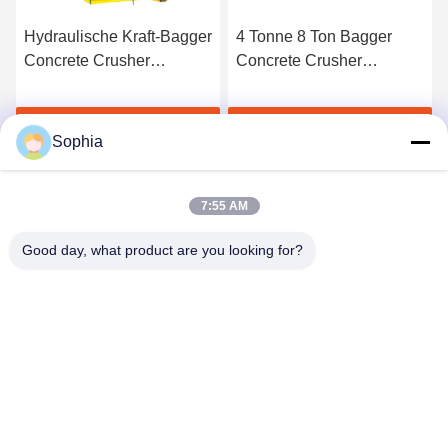
Hydraulische Kraft-Bagger
4 Tonne 8 Ton Bagger
Concrete Crusher
Concrete Crusher
Attachment für PC 320
Pulverizer mit den
austauschbaren Zähnen
s
Erhalten Sie besten Preis
Erhalten Sie besten Preis
Sophia
7:55 AM
Good day, what product are you looking for?
Kaiping Zhonghe Machinery Manufacturing
Co., Ltd
sophia@excavatorboomarm.com
86--18127591702
Neuer Bezirk Cuishanhu, Kaiping-Stadt, Jiangmen-Stadt,
Provinz Guangdong, China