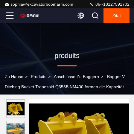
sophia@excavatorboomarm.com
86--18127591702
Zitat
produits
Zu Hause
>
Produits
>
Anschlüsse Zu Baggern
>
Bagger V
Ditching Bucket Trapezoid Q355B NM400 formen die Kapazität
1.1cbm