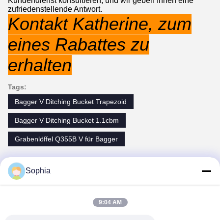
Kundendienst konsultieren, und wir geben Ihnen eine
zufriedenstellende Antwort.
Kontakt Katherine, zum
eines Rabattes zu
erhalten
Tags:
Bagger V Ditching Bucket Trapezoid
Bagger V Ditching Bucket 1.1cbm
Grabenlöffel Q355B V für Bagger
Kontaktpersonen
Sophia
Kontaktpersonen:
Miss. Sophia Situ
9:04 AM
Telefon:
86--18127591702