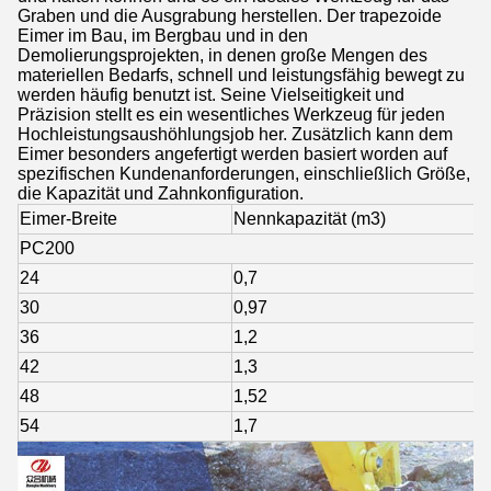
Graben und die Ausgrabung herstellen. Der trapezoide
Eimer im Bau, im Bergbau und in den
Demolierungsprojekten, in denen große Mengen des
materiellen Bedarfs, schnell und leistungsfähig bewegt zu
werden häufig benutzt ist. Seine Vielseitigkeit und
Präzision stellt es ein wesentliches Werkzeug für jeden
Hochleistungsaushöhlungsjob her. Zusätzlich kann dem
Eimer besonders angefertigt werden basiert worden auf
spezifischen Kundenanforderungen, einschließlich Größe,
die Kapazität und Zahnkonfiguration.
Eimer-Breite
Nennkapazität (m3)
PC200
24
0,7
30
0,97
36
1,2
42
1,3
48
1,52
54
1,7