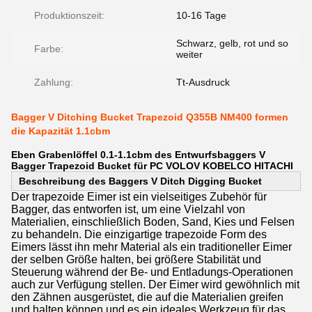
Produktionszeit:
10-16 Tage
Schwarz, gelb, rot und so
Farbe:
weiter
Zahlung:
Tt-Ausdruck
Bagger V Ditching Bucket Trapezoid Q355B NM400 formen
die Kapazität 1.1cbm
Eben Grabenlöffel 0.1-1.1cbm des Entwurfsbaggers V
Bagger Trapezoid Bucket für PC VOLOV KOBELCO HITACHI
Beschreibung des Baggers V Ditch Digging Bucket
Der trapezoide Eimer ist ein vielseitiges Zubehör für
Bagger, das entworfen ist, um eine Vielzahl von
Materialien, einschließlich Boden, Sand, Kies und Felsen
zu behandeln. Die einzigartige trapezoide Form des
Eimers lässt ihn mehr Material als ein traditioneller Eimer
der selben Größe halten, bei größere Stabilität und
Steuerung während der Be- und Entladungs-Operationen
auch zur Verfügung stellen. Der Eimer wird gewöhnlich mit
den Zähnen ausgerüstet, die auf die Materialien greifen
und halten können und es ein ideales Werkzeug für das