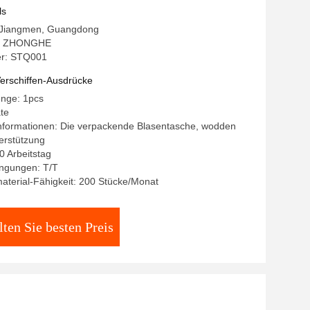
ls
: Jiangmen, Guangdong
: ZHONGHE
r: STQ001
erschiffen-Ausdrücke
enge: 1pcs
ate
nformationen: Die verpackende Blasentasche, wodden
terstützung
10 Arbeitstag
ngungen: T/T
terial-Fähigkeit: 200 Stücke/Monat
lten Sie besten Preis