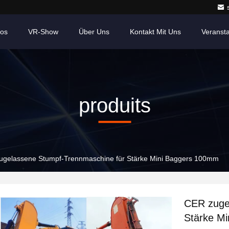
eos
VR-Show
Über Uns
Kontakt Mit Uns
Veranst
produits
ugelassene Stumpf-Trennmaschine für Stärke Mini Baggers 100mm
CER zuge
Stärke M