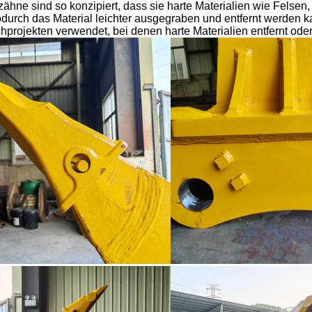
ähne sind so konzipiert, dass sie harte Materialien wie Felsen
durch das Material leichter ausgegraben und entfernt werden k
hprojekten verwendet, bei denen harte Materialien entfernt od