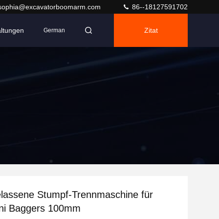
sophia@excavatorboomarm.com
86--18127591702
altungen
Zitat
German
lassene Stumpf-Trennmaschine für
ini Baggers 100mm