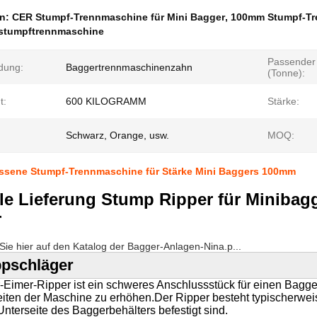
en:
CER Stumpf-Trennmaschine für Mini Bagger
,
100mm Stumpf-Tre
stumpftrennmaschine
Passender
dung:
Baggertrennmaschinenzahn
(Tonne):
t:
600 KILOGRAMM
Stärke:
Schwarz, Orange, usw.
MOQ:
ssene Stumpf-Trennmaschine für Stärke Mini Baggers 100mm
le Lieferung Stump Ripper für Minibagg
r
n Sie hier auf den Katalog der Bagger-Anlagen-Nina.p...
ppschläger
-Eimer-Ripper ist ein schweres Anschlussstück für einen Bagge
eiten der Maschine zu erhöhen.Der Ripper besteht typischerwe
Unterseite des Baggerbehälters befestigt sind.