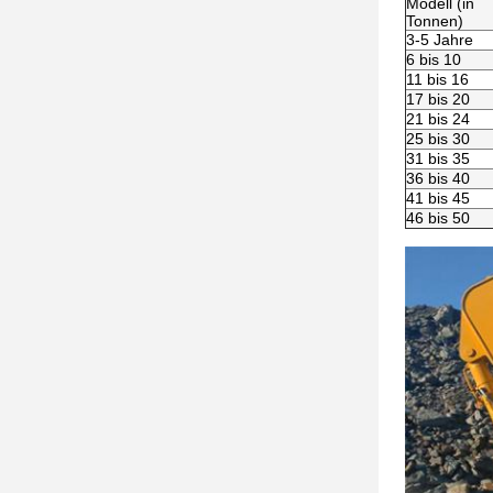
Modell (in
Tonnen)
3-5 Jahre
6 bis 10
11 bis 16
17 bis 20
21 bis 24
25 bis 30
31 bis 35
36 bis 40
41 bis 45
46 bis 50