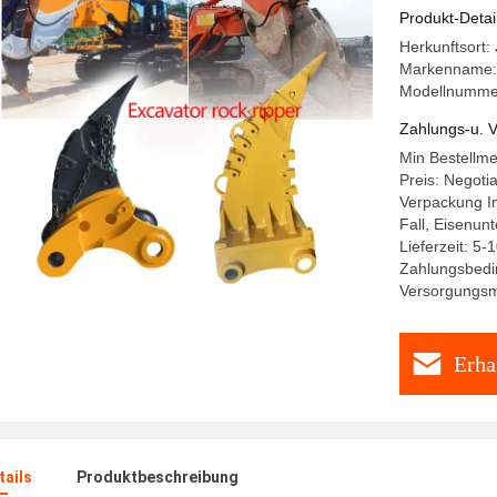
Produkt-Detai
Herkunftsort
Markenname
Modellnumme
Zahlungs-u. V
Min Bestellm
Preis: Negoti
Verpackung I
Fall, Eisenun
Lieferzeit: 5-
Zahlungsbedi
Versorgungsma
Erha
ails
Produktbeschreibung