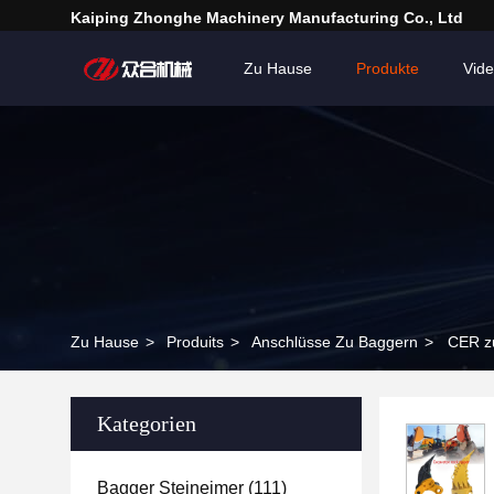
Kaiping Zhonghe Machinery Manufacturing Co., Ltd
Zu Hause
Produkte
Vid
Zu Hause
>
Produits
>
Anschlüsse Zu Baggern
>
CER z
Kategorien
Bagger Steineimer
(111)