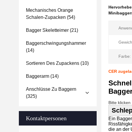
Hervorheb
Mechanisches Orange
Minibagger
Schalen-Zupacken
(54)
Anwen
Bagger Skeletteimer
(21)
Gewich
Baggerschwingungshammer
(14)
Farbe:
Sortieren Des Zupackens
(10)
CER zugela
Baggerarm
(14)
Schnel
Anschlüsse Zu Baggern
Bagge
(325)
Bitte klicke
Schle
Kontaktpersonen
Ein Bagger
Rissfähigk
die an der 