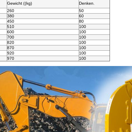
Gewicht ((kg)
Denken.
260
50
380
60
450
80
510
100
600
100
700
100
820
100
870
100
920
100
970
100