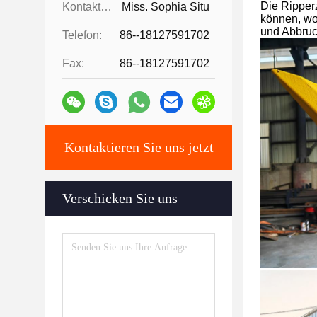
Die Ripperz
Kontaktpersonen:
Miss. Sophia Situ
können, wo
und Abbruc
Telefon:
86--18127591702
Fax:
86--18127591702
Kontaktieren Sie uns jetzt
Verschicken Sie uns