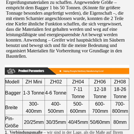
Ergreifungsmaterialien zu schaffen. Angewendete Größe – 
entspricht dem Bagger 1 bis 50 Tonnen. (Könnte für größere 
Tonnage besonders angefertigt werden), die Eigenschaft –, die 
mit einem Scharnier angeschlossen wurde, konnten die 2 Teile 
eine Kiefer ähnliche Funktion schaffen, die sich vergewissert, 
dass die Materialien fest gehalten werden und weg auf eine 
leistungsfähigste und energiesparendste Art bewegt werden 
konnten. Anwendung – Greifer wird hauptsächlich im Säubern 
benutzt und bewegt sich und für die meiste Bedeutung und 
organisiert Materialien für Vorbereitung vor Grundlage in den 
Baustellen.
Modell
ZH Mini
ZH02
ZH04
ZH06
ZH08
7-11
12-18
18-26
Bagger
1-3 Tonne
4-6 Tonne
Tonne
Tonne
Tonne
300-
400-
500-
600-
700-
Breite
400mm
500mm
600mm
700mm
800mm
Pin-
20/25mm
30/35mm
40/45mm
50/60mm
80mm
Größe
1.
Verbindungsmaße
– wir sind in der Lage, als die Maße auf Ihrem 