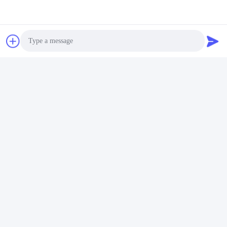
Photo
Video Call
Audio Call