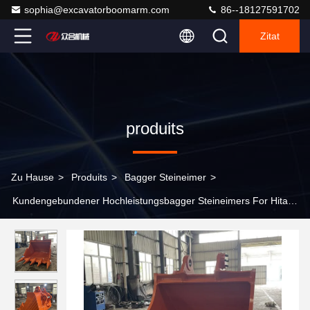
sophia@excavatorboomarm.com
86--18127591702
Zitat
produits
Zu Hause
>
Produits
>
Bagger Steineimer
>
Kundengebundener Hochleistungsbagger Steineimers For Hitachi
Kobelco KOMATSU