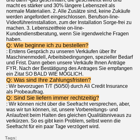
macht es stärker und 30% längere Lebenszeit als 
normale Materialien. 2. Alle Zusätze sind, keine Zukäufe 
werden angefordert eingeschlossen. Berufson-line-
Videoführerinstallation, zum der Installation Sorge-frei zu 
machen. 3. Lebenszeitfreie on-line-
Kundendienstberatung, wenn Sie irgendwelche Fragen 
haben.
Q: Wie beginne ich zu bestellen?
: Erstens Gespräch zu unseren Verkäufen über Ihr 
Maschinenmodell, Arbeitsbedingungen, spezieller Bedarf 
und Frist. Dann geben unsere Verkäufe Ihnen Anträge 
FYR. Nach der Bestätigung des Antrages Sie empfangen 
ein Zitat SO BALD WIE MÖGLICH.
Q: Was sind Ihre Zahlungsfristen?
: Wir bevorzugen T/T (50/50) durch Ali Credit Insurance 
als Probeauftrag.
Q: Sind Sie liefern immer rechtzeitig?
: Wir können nicht über die Seefracht versprechen, aber, 
was wir tun können, ist, unsere Vorbereitungs- und 
Anlaufzeit beim Halten des gleichen Qualitätsniveaus zu 
verkürzen. So es gibt kein Problem, selbst wenn die 
Seefracht für ein paar Tage verzögert wird.
Tags: