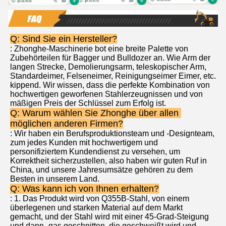
Q: Sind Sie ein Hersteller?
: Zhonghe-Maschinerie bot eine breite Palette von 
Zubehörteilen für Bagger und Bulldozer an. Wie Arm der 
langen Strecke, Demolierungsarm, teleskopischer Arm, 
Standardeimer, Felseneimer, Reinigungseimer Eimer, etc. 
kippend. Wir wissen, dass die perfekte Kombination von 
hochwertigen geworfenen Stahlerzeugnissen und von 
mäßigen Preis der Schlüssel zum Erfolg ist.
Q: Warum wählen Sie Zhonghe über allen 
möglichen anderen Firmen?
: Wir haben ein Berufsproduktionsteam und -Designteam, 
zum jedes Kunden mit hochwertigem und 
personifiziertem Kundendienst zu versehen, um 
Korrektheit sicherzustellen, also haben wir guten Ruf in 
China, und unsere Jahresumsätze gehören zu dem 
Besten in unserem Land.
Q: Was kann ich von Ihnen erhalten?
: 1. Das Produkt wird von Q355B-Stahl, von einem 
überlegenen und starken Material auf dem Markt 
gemacht, und der Stahl wird mit einer 45-Grad-Steigung 
und dann -gas geschnitten, die geschweißt wird und 