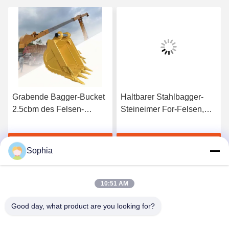
Grabende Bagger-Bucket
Haltbarer Stahlbagger-
2.5cbm des Felsen-
Steineimer For-Felsen,
PC500 Kapazität mit
der Soem gräbt
Material Q355B
s
Erhalten Sie besten Preis
Erhalten Sie besten Preis
Nanometer für
Sophia
teleskopischen Pfosten
10:51 AM
Good day, what product are you looking for?
Kaiping Zhonghe Machinery Manufacturing