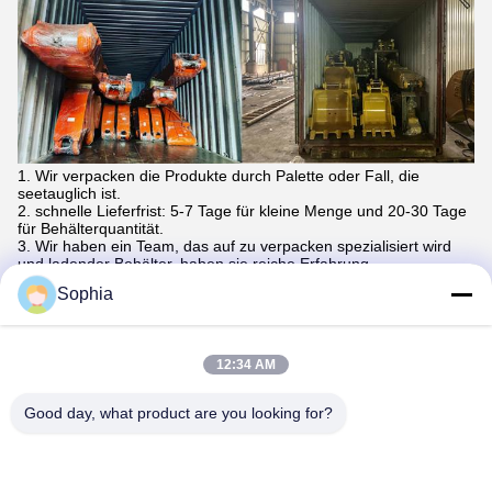
1. Wir verpacken die Produkte durch Palette oder Fall, die
seetauglich ist.
2. schnelle Lieferfrist: 5-7 Tage für kleine Menge und 20-30 Tage
für Behälterquantität.
3. Wir haben ein Team, das auf zu verpacken spezialisiert wird
und ladender Behälter, haben sie reiche Erfahrung,
und kann die Höchstmengeprodukte laden, die Kunden außer der
Sophia
Seefracht helfen können.
Internationale Standardpalette oder hölzerner Fall.
1. kann ein 20GP ungefähr 12-14 Stückeimer 1.0m3 oder
1.2m3 für Bagger 20ton (Breite weniger als 42 Zoll) laden
12:34 AM
2. kann ein 40HC ungefähr 26-28 Stückeimer 1.0m3 oder
1.2m3 für Bagger 20ton laden;
3. kann ein 20GP ungefähr 8 Stücke 1.6m3 für Bagger 30ton
Good day, what product are you looking for?
laden die Eimer;
4. kann ein 40HC ungefähr 16 Stücke 1.6m3 für Bagger 30ton
laden die Eimer.