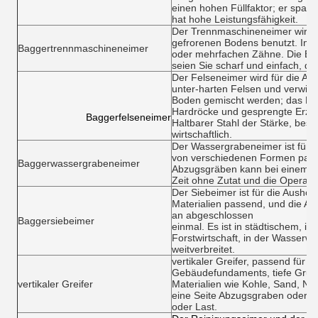
einen hohen Füllfaktor; er spart 
hat hohe Leistungsfähigkeit.
Der Trennmaschineneimer wird f
gefrorenen Bodens benutzt. Im A
Baggertrennmaschineneimer
oder mehrfachen Zähne. Die E
seien Sie scharf und einfach, d
Der Felseneimer wird für die Au
unter-harten Felsen und verwitte
Boden gemischt werden; das La
Hardröcke und gesprengte Erze 
			Baggerfelseneimer
Haltbarer Stahl der Stärke, bes
wirtschaftlich.
Der Wassergrabeneimer ist für 
von verschiedenen Formen pass
Baggerwassergrabeneimer
Abzugsgräben kann bei einem g
Zeit ohne Zutat und die Operatio
Der Siebeimer ist für die Aushöh
Materialien passend, und die A
an abgeschlossen
Baggersiebeimer
einmal. Es ist in städtischem, in 
Forstwirtschaft, in der Wasserw
weitverbreitet.
vertikaler Greifer, passend für
Gebäudefundaments, tiefe Gru
vertikaler Greifer
Materialien wie Kohle, Sand, Ni, 
eine Seite Abzugsgraben oder 
oder Last.