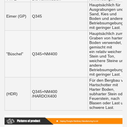
Hauptsächlich für
Ausgrabungen und
Sand, Kies und
Eimer (GP)
Q345
Boden und andere
Betriebsumgebunge
mit geringer Last.
Hauptsächlich zum
Graben von hartem
Boden verwendet,
gemischt mit
ein relativ weicher
"Büschel"
Q345+NM400
Stein und Ton,
weichere Steine und
andere
Betriebsumgebunge
mit geringer Last.
Für den Bergbau vo
Hartschotter mit
Harter Boden,
Q345+NM400
(HDR)
subharter Stein oder
/HARDOX400
Feuerstein, nach
Blasen oder Last un
schwere Last.