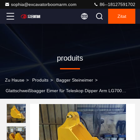
sophia@excavatorboomarm.com
86--18127591702
Zitat
produits
Zu Hause
>
Produits
>
Bagger Steineimer
>
Glattschweißbagger Eimer für Teleskop Dipper Arm LG700
SK200 ZX200 PC320