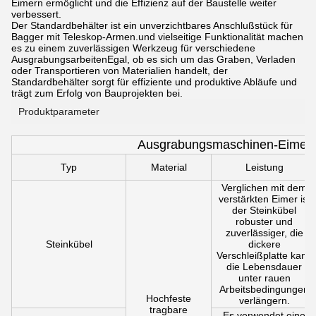
Eimern ermöglicht und die Effizienz auf der Baustelle weiter
verbessert.
Der Standardbehälter ist ein unverzichtbares Anschlußstück für
Bagger mit Teleskop-Armen.und vielseitige Funktionalität machen
es zu einem zuverlässigen Werkzeug für verschiedene
AusgrabungsarbeitenEgal, ob es sich um das Graben, Verladen
oder Transportieren von Materialien handelt, der
Standardbehälter sorgt für effiziente und produktive Abläufe und
trägt zum Erfolg von Bauprojekten bei.
Produktparameter
Ausgrabungsmaschinen-Eimer 
Typ
Material
Leistung
Verglichen mit dem
verstärkten Eimer ist
der Steinkübel
robuster und
zuverlässiger, die
Steinkübel
dickere
Verschleißplatte kann
die Lebensdauer
unter rauen
Arbeitsbedingungen
Hochfeste
verlängern.
tragbare
Es verwendet eine