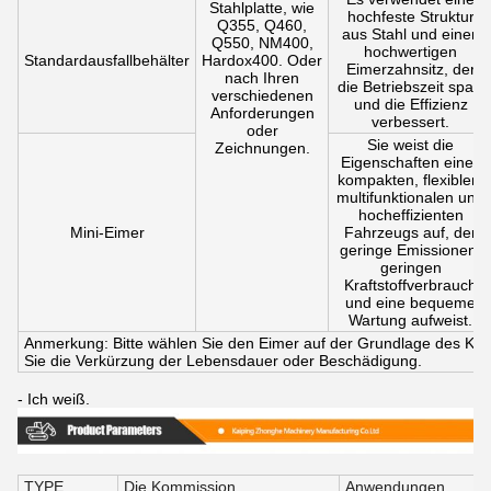
Stahlplatte, wie
hochfeste Struktur
Q355, Q460,
aus Stahl und einen
Q550, NM400,
hochwertigen
Standardausfallbehälter
Hardox400. Oder
Eimerzahnsitz, der
nach Ihren
die Betriebszeit spart
verschiedenen
und die Effizienz
Anforderungen
verbessert.
oder
Sie weist die
Zeichnungen.
Eigenschaften eines
kompakten, flexiblen,
multifunktionalen und
hocheffizienten
Mini-Eimer
Fahrzeugs auf, der
geringe Emissionen,
geringen
Kraftstoffverbrauch
und eine bequeme
Wartung aufweist.
Anmerkung: Bitte wählen Sie den Eimer auf der Grundlage des Kon
Sie die Verkürzung der Lebensdauer oder Beschädigung.
- Ich weiß.
TYPE
Die Kommission
Anwendungen