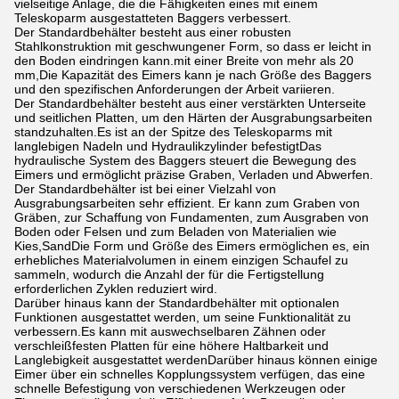
vielseitige Anlage, die die Fähigkeiten eines mit einem
Teleskoparm ausgestatteten Baggers verbessert.
Der Standardbehälter besteht aus einer robusten
Stahlkonstruktion mit geschwungener Form, so dass er leicht in
den Boden eindringen kann.mit einer Breite von mehr als 20
mm,Die Kapazität des Eimers kann je nach Größe des Baggers
und den spezifischen Anforderungen der Arbeit variieren.
Der Standardbehälter besteht aus einer verstärkten Unterseite
und seitlichen Platten, um den Härten der Ausgrabungsarbeiten
standzuhalten.Es ist an der Spitze des Teleskoparms mit
langlebigen Nadeln und Hydraulikzylinder befestigtDas
hydraulische System des Baggers steuert die Bewegung des
Eimers und ermöglicht präzise Graben, Verladen und Abwerfen.
Der Standardbehälter ist bei einer Vielzahl von
Ausgrabungsarbeiten sehr effizient. Er kann zum Graben von
Gräben, zur Schaffung von Fundamenten, zum Ausgraben von
Boden oder Felsen und zum Beladen von Materialien wie
Kies,SandDie Form und Größe des Eimers ermöglichen es, ein
erhebliches Materialvolumen in einem einzigen Schaufel zu
sammeln, wodurch die Anzahl der für die Fertigstellung
erforderlichen Zyklen reduziert wird.
Darüber hinaus kann der Standardbehälter mit optionalen
Funktionen ausgestattet werden, um seine Funktionalität zu
verbessern.Es kann mit auswechselbaren Zähnen oder
verschleißfesten Platten für eine höhere Haltbarkeit und
Langlebigkeit ausgestattet werdenDarüber hinaus können einige
Eimer über ein schnelles Kopplungssystem verfügen, das eine
schnelle Befestigung von verschiedenen Werkzeugen oder