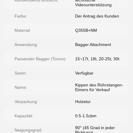
Kundendienst erbracht:
technische
Videounterstützung
Farbe:
Der Antrag des Kunden
Material:
Q355B+NM
Anwendung:
Bagger Attachment
Passender Bagger (Tonne):
15~17t, 18t, 20-25t, 30t
Soem:
Verfügbar
Kippen des Rührstangen-
Name:
Eimers für Verkauf
Verpackung:
Holzetui
Kapazität:
0.5-1.5cbm
90° (45 Grad in jeder
Neigungsgrad:
Richtung)