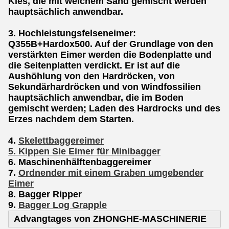
Kies, die mit weichem Sand gemischt werden
hauptsächlich anwendbar.
3. Hochleistungsfelseneimer:
Q355B+Hardox500. Auf der Grundlage von den
verstärkten Eimer werden die Bodenplatte und
die Seitenplatten verdickt. Er ist auf die
Aushöhlung von den Hardröcken, von
Sekundärhardröcken und von Windfossilien
hauptsächlich anwendbar, die im Boden
gemischt werden; Laden des Hardrocks und des
Erzes nachdem dem Starten.
4.
Skelettbaggereimer
5.
Kippen Sie Eimer für Minibagger
6. Maschinenhälftenbaggereimer
7.
Ordnender mit einem Graben umgebender
Eimer
8. Bagger Ripper
9.
Bagger Log Grapple
Advangtages von ZHONGHE-MASCHINERIE