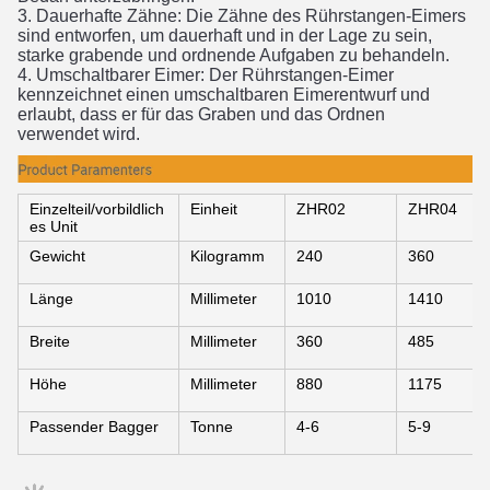
3. Dauerhafte Zähne: Die Zähne des Rührstangen-Eimers 
sind entworfen, um dauerhaft und in der Lage zu sein, 
starke grabende und ordnende Aufgaben zu behandeln.
4. Umschaltbarer Eimer: Der Rührstangen-Eimer 
kennzeichnet einen umschaltbaren Eimerentwurf und 
erlaubt, dass er für das Graben und das Ordnen 
verwendet wird.
Einzelteil/vorbildlich
Einheit
ZHR02
ZHR04
es Unit
Gewicht
Kilogramm
240
360
Länge
Millimeter
1010
1410
Breite
Millimeter
360
485
Höhe
Millimeter
880
1175
Passender Bagger
Tonne
4-6
5-9