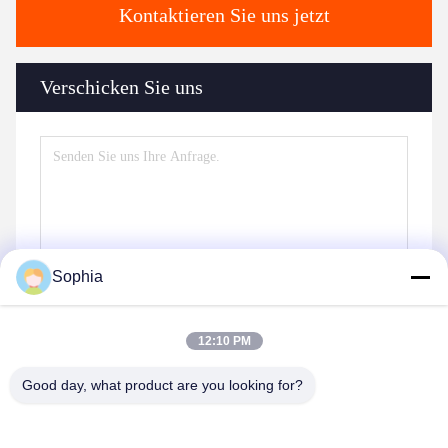
Kontaktieren Sie uns jetzt
Verschicken Sie uns
Sophia
12:10 PM
Good day, what product are you looking for?
Senden Sie