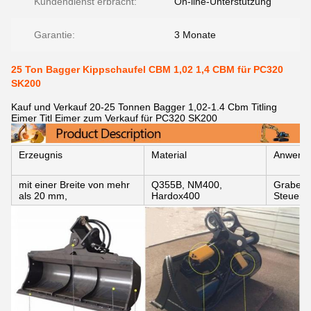
Kundendienst erbracht:
On-line-Unterstützung
Garantie:
3 Monate
25 Ton Bagger Kippschaufel CBM 1,02 1,4 CBM für PC320
SK200
Kauf und Verkauf 20-25 Tonnen Bagger 1,02-1.4 Cbm Titling
Eimer Titl Eimer zum Verkauf für PC320 SK200
Erzeugnis
Material
Anwend
mit einer Breite von mehr
Q355B, NM400,
Graben,
als 20 mm,
Hardox400
Steuerla